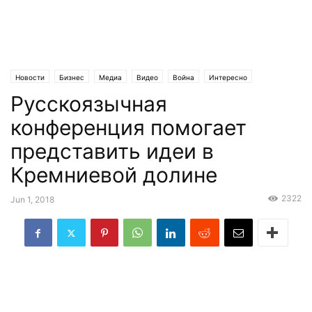
Новости
Бизнес
Медиа
Видео
Война
Интересно
Русскоязычная
Стартапы
Статьи
Технологии
Эксклюзив
конференция помогает
представить идеи в
Кремниевой долине
2322
Jun 1, 2018