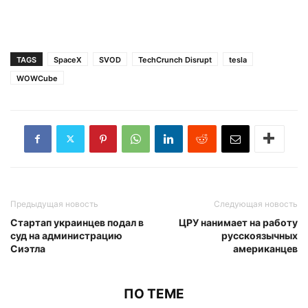
TAGS
SpaceX
SVOD
TechCrunch Disrupt
tesla
WOWCube
Предыдущая новость
Следующая новость
Стартап украинцев подал в
ЦРУ нанимает на работу
суд на администрацию
русскоязычных
Сиэтла
американцев
ПО ТЕМЕ