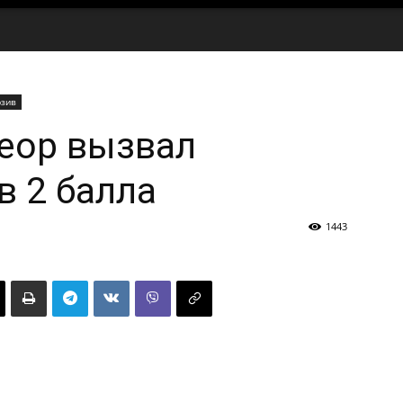
юзив
еор вызвал
в 2 балла
1443