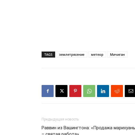
TAGS
землетрясение
метеор
Мичиган
Предыдущая новость
Раввин из Вашингтона: «Продажа марихуан
– святая работа»