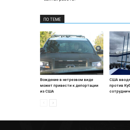
ПО ТЕМЕ
Вождение в нетрезвом виде
США вводя
может привести к депортации
против Куб
из США
сотруднич