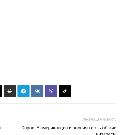
Следующая новость
ы
Опрос: У американцев и россиян есть общие
интересы