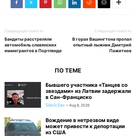
Предыдущая новость
Следующая новость
Бандиты расстреляли
В горах Вашингтона пропал
автомобиль славянских
опытный лыжник Дмитрий
иммигрантов в Портленде
Пажитнов
ПО ТЕМЕ
Бывшего участника «Танцев со
звездами» из Латвии задержали
в Сан-Франциско
SlavicSac
-
Aug 8, 2026
Вождение в нетрезвом виде
может привести к депортации
из США