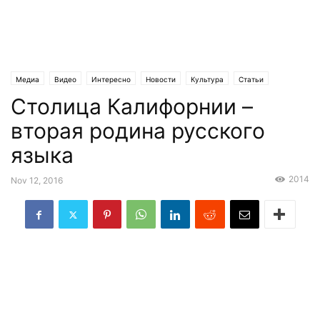
Медиа
Видео
Интересно
Новости
Культура
Статьи
Столица Калифорнии –
Эксклюзив
вторая родина русского
языка
2014
Nov 12, 2016