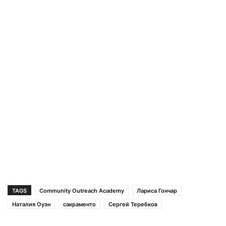
TAGS
Community Outreach Academy
Лариса Гончар
Наталия Оуэн
сакраменто
Сергей Теребков