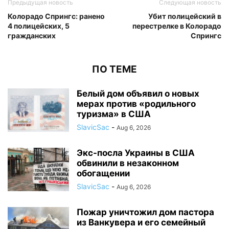
Предыдущая новость
Следующая новость
Колорадо Спрингс: ранено
Убит полицейский в
4 полицейских, 5
перестрелке в Колорадо
гражданских
Спрингс
ПО ТЕМЕ
Белый дом объявил о новых
мерах против «родильного
туризма» в США
SlavicSac
-
Aug 6, 2026
Экс-посла Украины в США
обвинили в незаконном
обогащении
SlavicSac
-
Aug 6, 2026
Пожар уничтожил дом пастора
из Ванкувера и его семейный