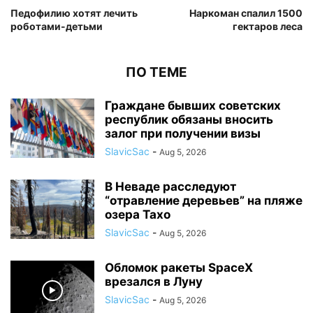
Педофилию хотят лечить
Наркоман спалил 1500
роботами-детьми
гектаров леса
ПО ТЕМЕ
Граждане бывших советских
республик обязаны вносить
залог при получении визы
SlavicSac
-
Aug 5, 2026
В Неваде расследуют
“отравление деревьев” на пляже
озера Тахо
SlavicSac
-
Aug 5, 2026
Обломок ракеты SpaceX
врезался в Луну
SlavicSac
-
Aug 5, 2026