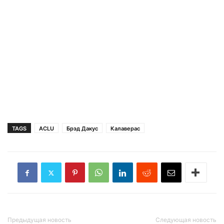
TAGS
ACLU
Брэд Дакус
Калаверас
Предыдущая новость
Следующая новость