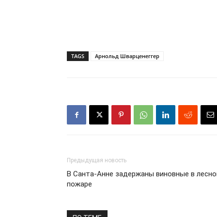
TAGS
Арнольд Шварценеггер
Предыдущая новость
В Санта-Анне задержаны виновные в лесн
пожаре