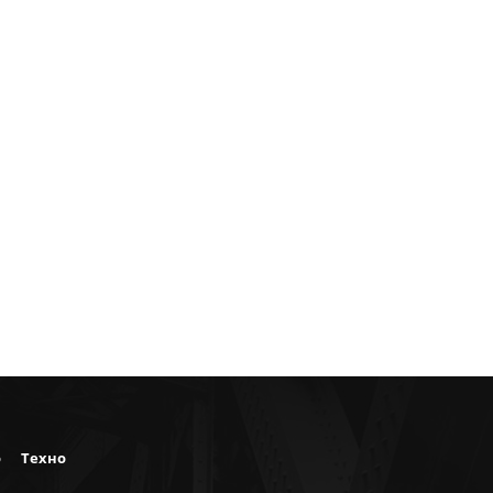
о
Техно