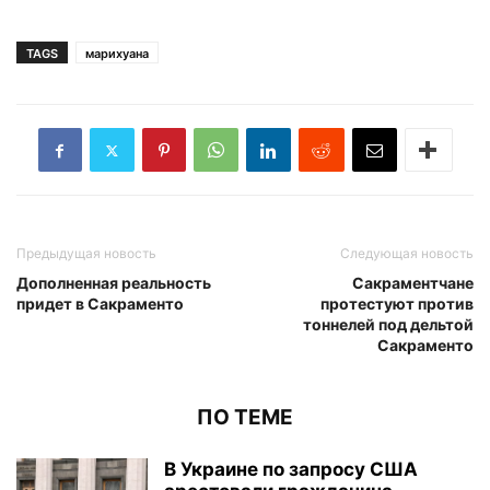
TAGS
марихуана
Предыдущая новость
Следующая новость
Дополненная реальность
Сакраментчане
придет в Сакраменто
протестуют против
тоннелей под дельтой
Сакраменто
ПО ТЕМЕ
В Украине по запросу США