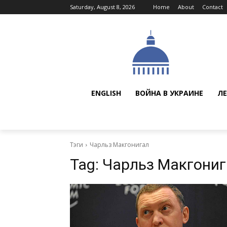
Saturday, August 8, 2026
Home
About
Contact
ENGLISH
ВОЙНА В УКРАИНЕ
ЛЕ
Тэги
Чарльз Макгонигал
Tag:
Чарльз Макгониг