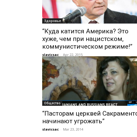
Здоровье
“Куда катится Америка? Это
хуже, чем при нацистском,
коммунистическом режиме!”
slavicsac
-
Apr 22, 2015
Общество
“Пасторам церквей Сакрамент
начинают угрожать”
slavicsac
-
Mar 23, 2014