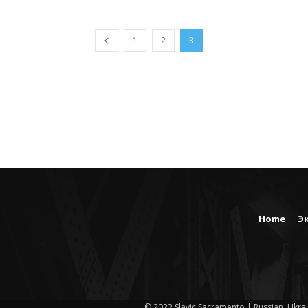
1
2
3
Home
Э
© 2022 Slavic Sacramento | Russian, Ukrai