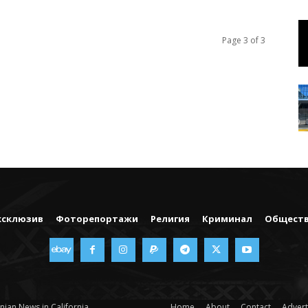
Page 3 of 3
ксклюзив
Фоторепортажи
Религия
Криминал
Общест
nian News in California
Home
About
Contact
Advert