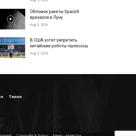
Обломок ракеты SpaceX
врезался в Луну
Aug 5, 2026
В США хотят запретить
китайские роботы-пылесосы
Aug 5, 2026
во
Техно
isment
Copyright & Policy
News – Новости