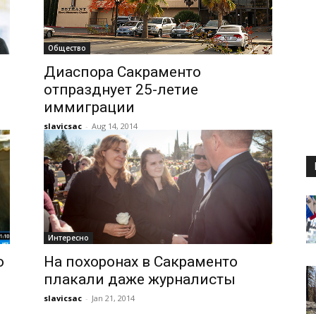
Общество
Диаспора Сакраменто
отпразднует 25-летие
иммиграции
slavicsac
-
Aug 14, 2014
Интересно
о
На похоронах в Сакраменто
плакали даже журналисты
slavicsac
-
Jan 21, 2014