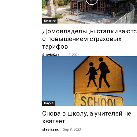
Бизнес
Домовладельцы сталкиваютс
с повышением страховых
тарифов
SlavicSac
-
Jul 2, 2024
Наука
Снова в школу, а учителей не
хватает
slavicsac
-
Sep 8, 2023