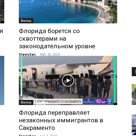
Жизнь
я
Флорида борется со
сквоттерами на
законодательном уровне
SlavicSac
-
Mar 30, 2024
Жизнь
Флорида переправляет
незаконных иммигрантов в
Сакраменто
SlavicSac
-
Jun 7, 2023