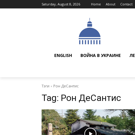
Saturday, August 8, 2026
Home
About
Contact
ENGLISH
ВОЙНА В УКРАИНЕ
ЛЕ
Тэги
Рон ДеСантис
Tag:
Рон ДеСантис