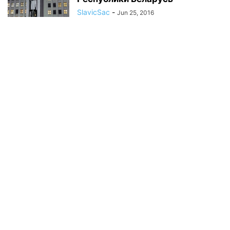
SlavicSac
-
Jun 25, 2016