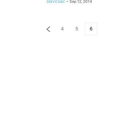
slavicsac
-
Sep 12, 2014
4
5
6