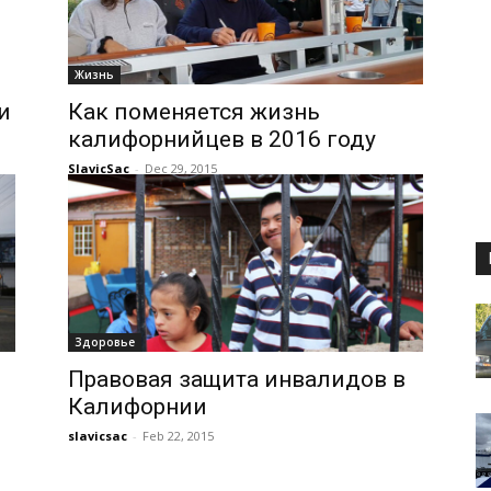
Жизнь
и
Как поменяется жизнь
калифорнийцев в 2016 году
SlavicSac
-
Dec 29, 2015
Здоровье
Правовая защита инвалидов в
Калифорнии
slavicsac
-
Feb 22, 2015