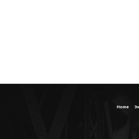
Home
Э