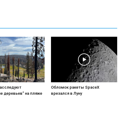
расследуют
Обломок ракеты SpaceX
е деревьев” на пляже
врезался в Луну