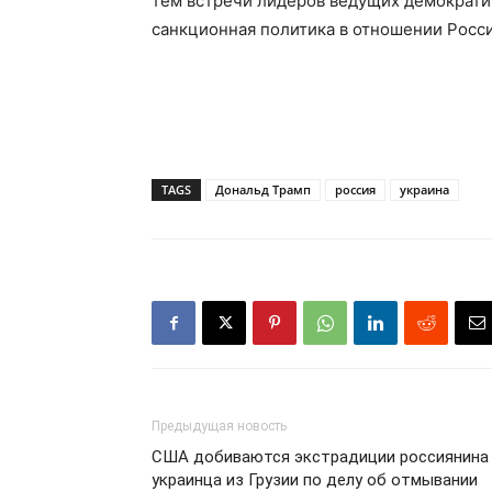
тем встречи лидеров ведущих демократич
санкционная политика в отношении Росс
TAGS
Дональд Трамп
россия
украина
Предыдущая новость
США добиваются экстрадиции россиянина
украинца из Грузии по делу об отмывании