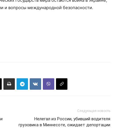
еских государств мира остаются война в Украине,
ии и вопросы международной безопасности.
Следующая новость
 и
Нелегал из России, убивший водителя
грузовика в Миннесоте, ожидает депортации