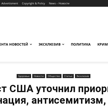
Advertisment
Copyright & Policy
News – Новости
ЕНТА НОВОСТЕЙ
ЭКСКЛЮЗИВ
ПОЛИТИКА
КРИМ
Здоровье
Новости
Общество
Статьи
Эксклюзив
т США уточнил приор
ация, антисемитизм,