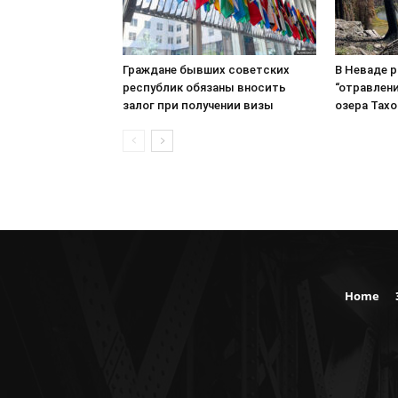
Граждане бывших советских
В Неваде 
республик обязаны вносить
“отравлени
залог при получении визы
озера Тахо
Home