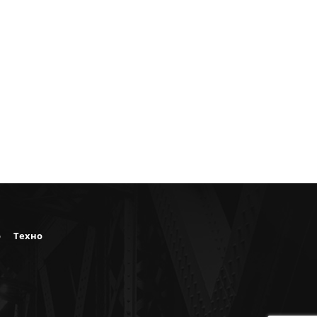
о
Техно