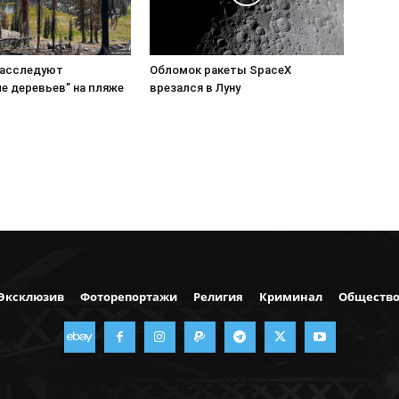
расследуют
Обломок ракеты SpaceX
е деревьев” на пляже
врезался в Луну
Эксклюзив
Фоторепортажи
Религия
Криминал
Обществ