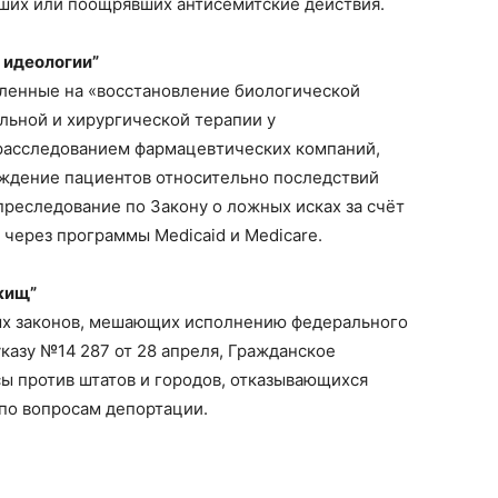
ших или поощрявших антисемитские действия.
 идеологии”
вленные на «восстановление биологической
льной и хирургической терапии у
расследованием фармацевтических компаний,
уждение пациентов относительно последствий
реследование по Закону о ложных исках за счёт
через программы Medicaid и Medicare.
жищ”
ых законов, мешающих исполнению федерального
казу №14 287 от 28 апреля, Гражданское
ы против штатов и городов, отказывающихся
по вопросам депортации.