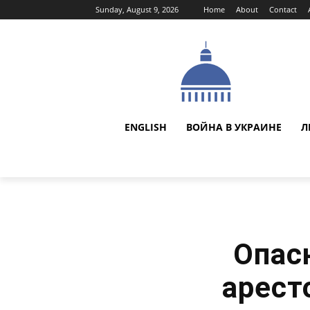
Sunday, August 9, 2026
Home
About
Contact
ENGLISH
ВОЙНА В УКРАИНЕ
Л
Опас
арест