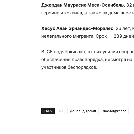
Джордан Маурисио Меса-Эскибель
, 32
героина и кокаина, а также за домашнее 
Хесус Алан Эрнандес-Моралес
, 26 лет
нелегального мигранта. Срок — 239 дне
В ICE подчёркивают, что их усилия напр
обеспечение правопорядка, несмотря на
участников беспорядков.
TAGS
ICE
Дональд Трамп
Лос-Анджелес