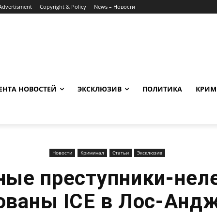
Advertisment
Copyright & Policy
News – Новости
ЕНТА НОВОСТЕЙ
ЭКСКЛЮЗИВ
ПОЛИТИКА
КРИМ
Новости
Криминал
Статьи
Эксклюзив
ные преступники-нел
ованы ICE в Лос-Анд