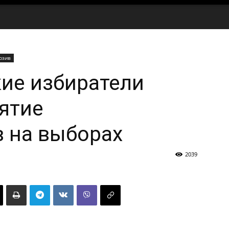
юзив
ие избиратели
ятие
 на выборах
2039