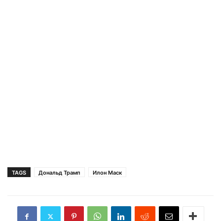
TAGS
Дональд Трамп
Илон Маск