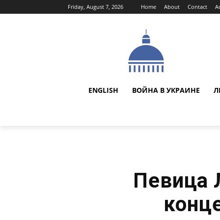
Friday, August 7, 2026
Home
About
Contact
A
ENGLISH
ВОЙНА В УКРАИНЕ
Л
Певица 
конц