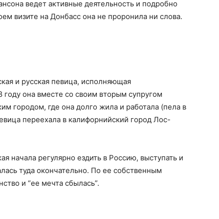
ансона ведет активные деятельность и подробно
оем визите на Донбасс она не проронила ни слова.
ская и русская певица, исполняющая
 году она вместе со своим вторым супругом
м городом, где она долго жила и работала (пела в
певица переехала в калифорнийский город Лос-
ая начала регулярно ездить в Россию, выступать и
алась туда окончательно. По ее собственным
ство и “ее мечта сбылась”.