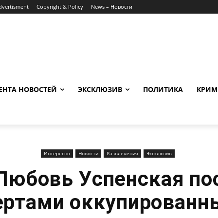
dvertisment
Copyright & Policy
News – Новости
ЕНТА НОВОСТЕЙ
ЭКСКЛЮЗИВ
ПОЛИТИКА
КРИМ
Интересно
Новости
Развлечения
Эксклюзив
Любовь Успенская по
ертами оккупированн