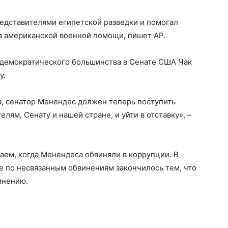
едставителями египетской разведки и помогал
в американской военной помощи, пишет AP.
 демократического большинства в Сенате США Чак
у.
а, сенатор Менендес должен теперь поступить
лям, Сенату и нашей стране, и уйти в отставку», –
аем, когда Менендеса обвиняли в коррупции. В
е по несвязанным обвинениям закончилось тем, что
мнению.