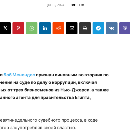
Jul 16, 2024
1178
си
Боб Менендес
признан виновным во вторник по
ния на суде по делу о коррупции, включая
ных от трех бизнесменов из Нью-Джерси, а также
анного агента для правительства Египта,
евятинедельного судебного процесса, в ходе
атор злоупотреблял своей властью.