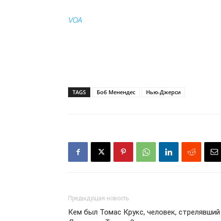
VOA
TAGS
Боб Менендес
Нью-Джерси
Предыдущая новость
Кем был Томас Крукс, человек, стрелявший