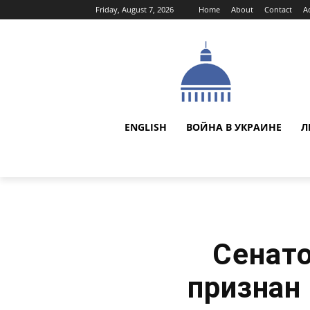
Friday, August 7, 2026
Home
About
Contact
A
ENGLISH
ВОЙНА В УКРАИНЕ
Л
Сенат
признан