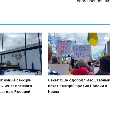
себя превзошли!
т новые санкции
Сенат США одобрил масштабный
ы из-за военного
пакет санкций против России и
ества с Россией
Ирана