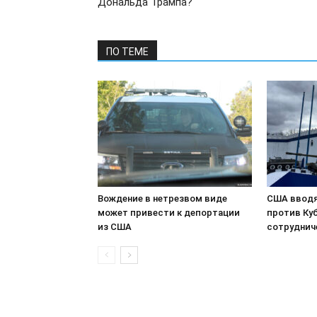
Дональда Трампа?
ПО ТЕМЕ
Вождение в нетрезвом виде
США вводя
может привести к депортации
против Куб
из США
сотруднич