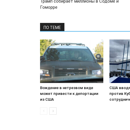
Трамп собирает миллионы в Содоме и
Гоморре
ПО ТЕМЕ
Вождение в нетрезвом виде
США вводя
может привести к депортации
против Куб
из США
сотруднич