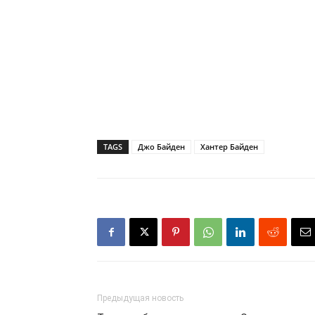
TAGS
Джо Байден
Хантер Байден
Предыдущая новость