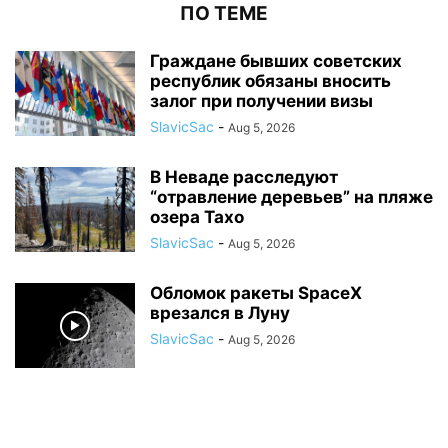
ПО ТЕМЕ
Граждане бывших советских
республик обязаны вносить
залог при получении визы
SlavicSac
-
Aug 5, 2026
В Неваде расследуют
“отравление деревьев” на пляже
озера Тахо
SlavicSac
-
Aug 5, 2026
Обломок ракеты SpaceX
врезался в Луну
SlavicSac
-
Aug 5, 2026