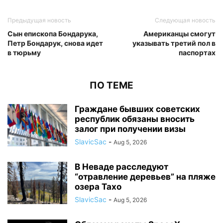
Предыдущая новость
Следующая новость
Сын епископа Бондарука,
Американцы смогут
Петр Бондарук, снова идет
указывать третий пол в
в тюрьму
паспортах
ПО ТЕМЕ
Граждане бывших советских
республик обязаны вносить
залог при получении визы
SlavicSac
-
Aug 5, 2026
В Неваде расследуют
“отравление деревьев” на пляже
озера Тахо
SlavicSac
-
Aug 5, 2026