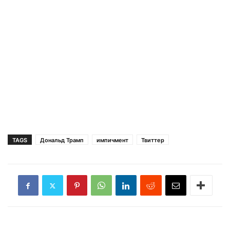
TAGS
Дональд Трамп
импичмент
Твиттер