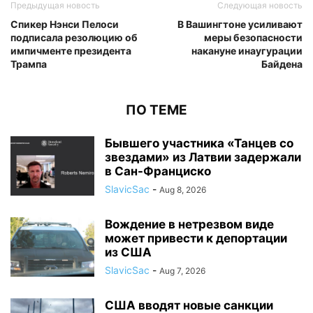
Предыдущая новость
Следующая новость
Спикер Нэнси Пелоси
В Вашингтоне усиливают
подписала резолюцию об
меры безопасности
импичменте президента
накануне инаугурации
Трампа
Байдена
ПО ТЕМЕ
Бывшего участника «Танцев со
звездами» из Латвии задержали
в Сан-Франциско
SlavicSac
-
Aug 8, 2026
Вождение в нетрезвом виде
может привести к депортации
из США
SlavicSac
-
Aug 7, 2026
США вводят новые санкции