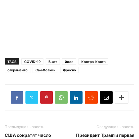
TAGS
COVID-19
Бьют
йоло
Контра-Коста
сакраменто
Сан-Хоакин
Фресно
Предыдущая новость
Следующая новость
США сократят число
Президент Трамп и первая