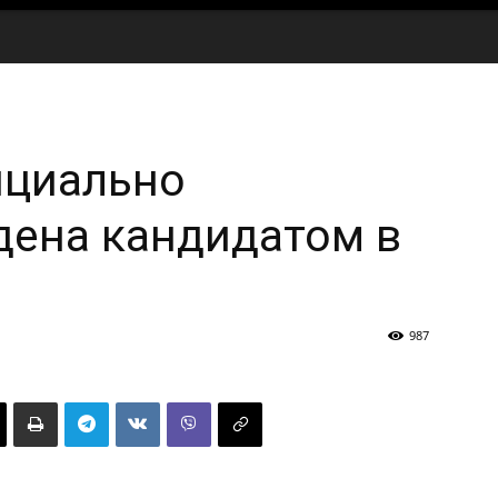
ициально
дена кандидатом в
987