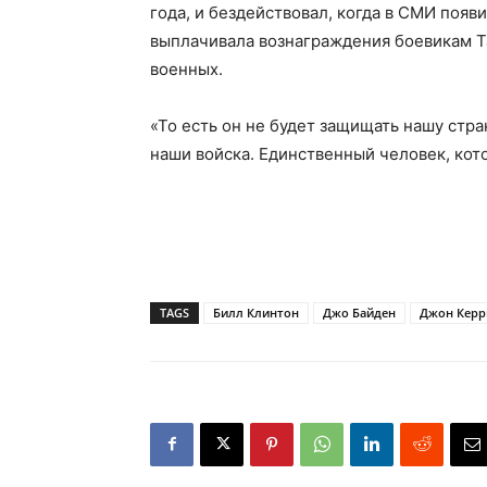
года, и бездействовал, когда в СМИ появ
выплачивала вознаграждения боевикам Т
военных.
«То есть он не будет защищать нашу стран
наши войска. Единственный человек, кото
TAGS
Билл Клинтон
Джо Байден
Джон Керр