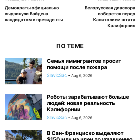
Демократы официально
Белорусская диаспора
выдвинули Байдена
соберется перед
кандидатом в президенты
Капитолием штата
Калифорния
ПО ТЕМЕ
Семья иммигрантов просит
помощи после пожара
SlavicSac
-
Aug 6, 2026
Роботы зарабатывают больше
людей: новая реальность
Калифорнии
SlavicSac
-
Aug 6, 2026
В Сан-Франциско выделяют
$150 млн на идеи по улучшению