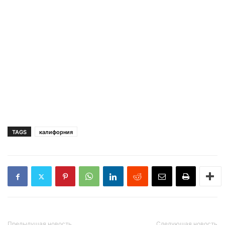
TAGS
калифорния
Предыдущая новость
Следующая новость