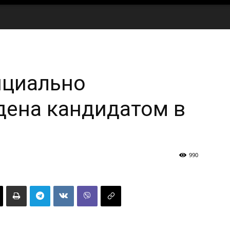
ициально
дена кандидатом в
990