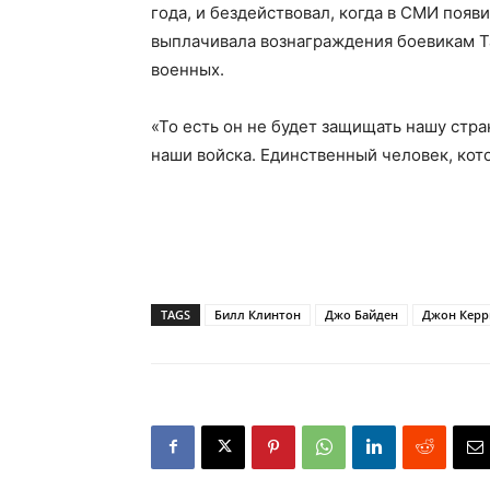
года, и бездействовал, когда в СМИ появ
выплачивала вознаграждения боевикам Т
военных.
«То есть он не будет защищать нашу стран
наши войска. Единственный человек, кото
TAGS
Билл Клинтон
Джо Байден
Джон Керр