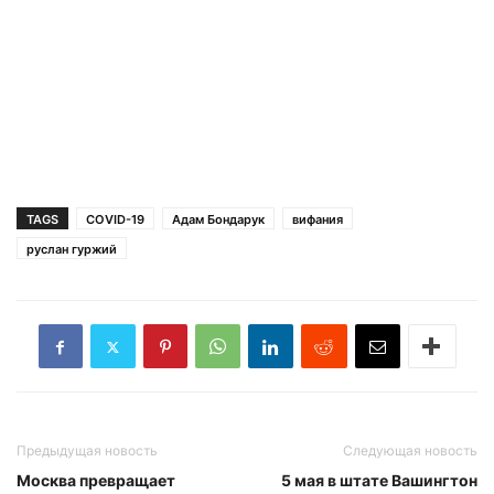
TAGS
COVID-19
Адам Бондарук
вифания
руслан гуржий
Предыдущая новость
Следующая новость
Москва превращает
5 мая в штате Вашингтон