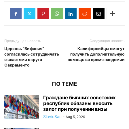
Предыдущая новость
Следующая новость
Церковь “Вифания”
Калифорнийцы смогут
согласилась сотрудничать
получить дополнительную
с властями округа
помощь во время пандемии
Сакраменто
ПО ТЕМЕ
Граждане бывших советских
республик обязаны вносить
залог при получении визы
SlavicSac
-
Aug 5, 2026