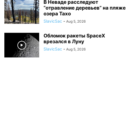
В Неваде расследуют
“отравление деревьев” на пляже
озера Тахо
SlavicSac
-
Aug 5, 2026
Обломок ракеты SpaceX
врезался в Луну
SlavicSac
-
Aug 5, 2026