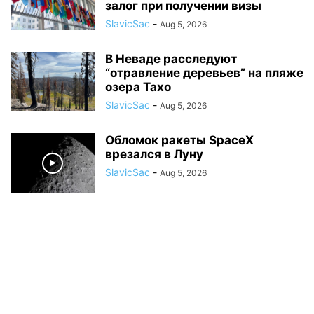
залог при получении визы
SlavicSac
-
Aug 5, 2026
В Неваде расследуют
“отравление деревьев” на пляже
озера Тахо
SlavicSac
-
Aug 5, 2026
Обломок ракеты SpaceX
врезался в Луну
SlavicSac
-
Aug 5, 2026