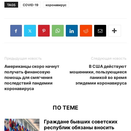
TAGS
COVID-19
коронавирус
Предыдущая новость
Следующая новость
Американцы скоро начнут
В США действуют
получать финансовую
мошенники, пользующиеся
помощь для смягчения
паникой во время
последствий пандемии
эпидемии коронавируса
коронавируса
ПО ТЕМЕ
Граждане бывших советских
республик обязаны вносить