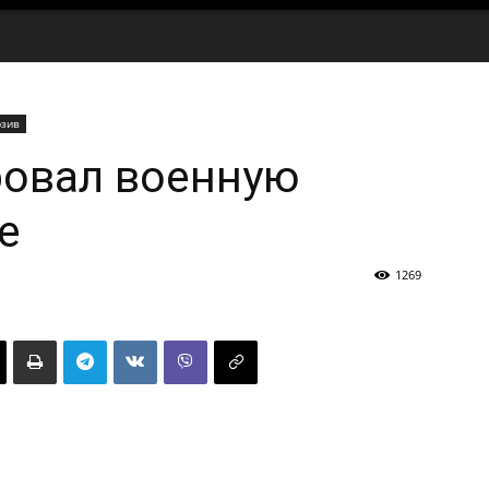
юзив
ровал военную
е
1269