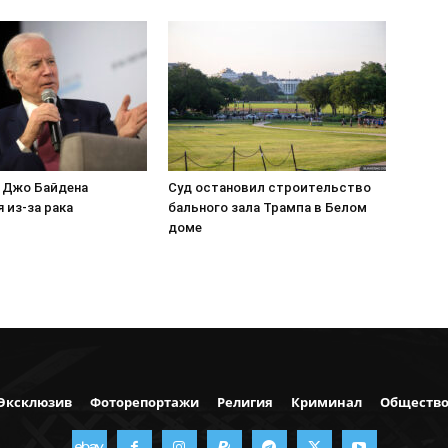
 Джо Байдена
Суд остановил строительство
 из-за рака
бального зала Трампа в Белом
доме
Эксклюзив
Фоторепортажи
Религия
Криминал
Обществ