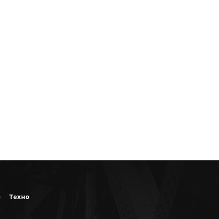
о
Техно