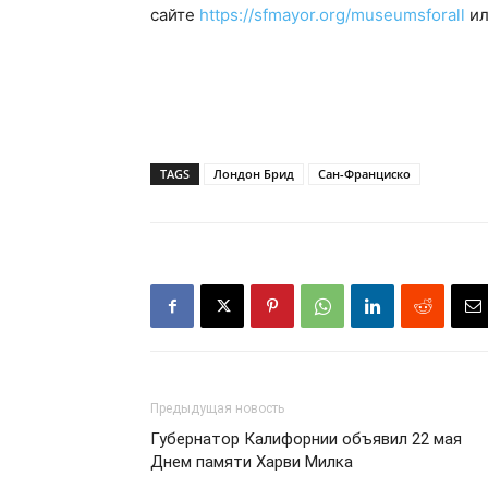
сайте
https://sfmayor.org/museumsforall
ил
TAGS
Лондон Брид
Сан-Франциско
Предыдущая новость
Губернатор Калифорнии объявил 22 мая
Днем памяти Харви Милка