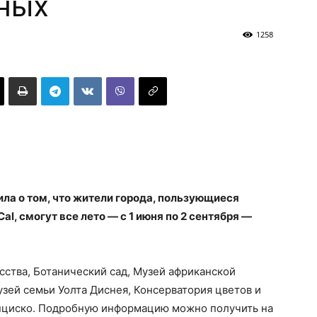
ных
1258
ла о том, что жители города, пользующиеся
, смогут все лето — с 1 июня по 2 сентября —
сства, Ботанический сад, Музей африканской
узей семьи Уолта Диснея, Консерватория цветов и
нциско. Подробную информацию можно получить на