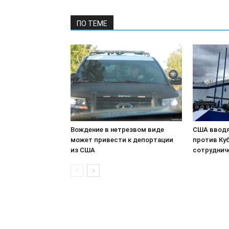
ПО ТЕМЕ
Вождение в нетрезвом виде
США вводя
может привести к депортации
против Куб
из США
сотруднич