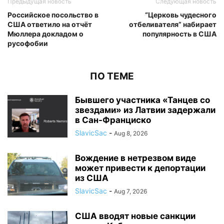
Предыдущая новость
Следующая новость
Российское посольство в
“Церковь чудесного
США ответило на отчёт
отбеливателя” набирает
Мюллера докладом о
популярность в США
русофобии
ПО ТЕМЕ
Бывшего участника «Танцев со
звездами» из Латвии задержали
в Сан-Франциско
SlavicSac
-
Aug 8, 2026
Вождение в нетрезвом виде
может привести к депортации
из США
SlavicSac
-
Aug 7, 2026
США вводят новые санкции