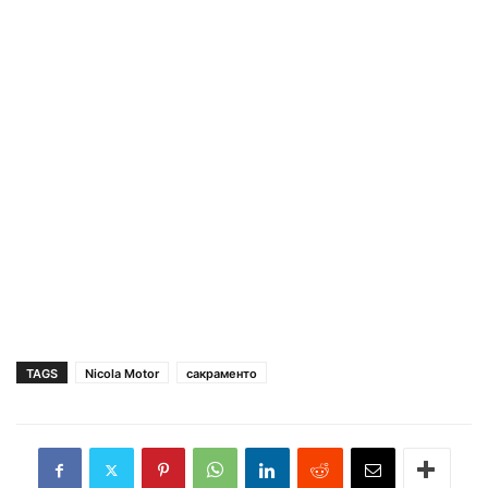
TAGS
Nicola Motor
сакраменто