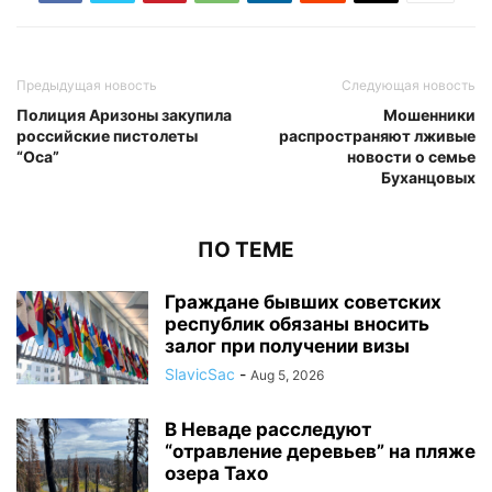
Предыдущая новость
Следующая новость
Полиция Аризоны закупила
Мошенники
российские пистолеты
распространяют лживые
“Оса”
новости о семье
Буханцовых
ПО ТЕМЕ
Граждане бывших советских
республик обязаны вносить
залог при получении визы
SlavicSac
-
Aug 5, 2026
В Неваде расследуют
“отравление деревьев” на пляже
озера Тахо