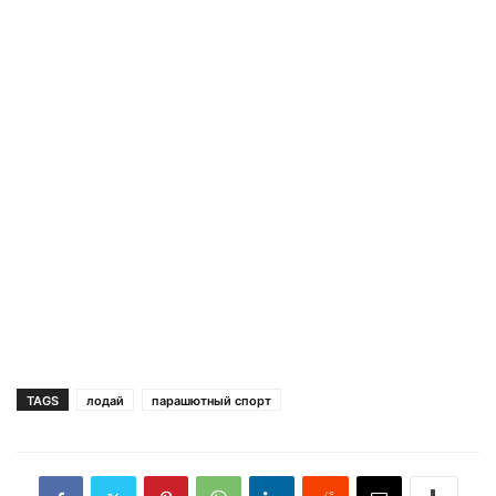
TAGS
лодай
парашютный спорт