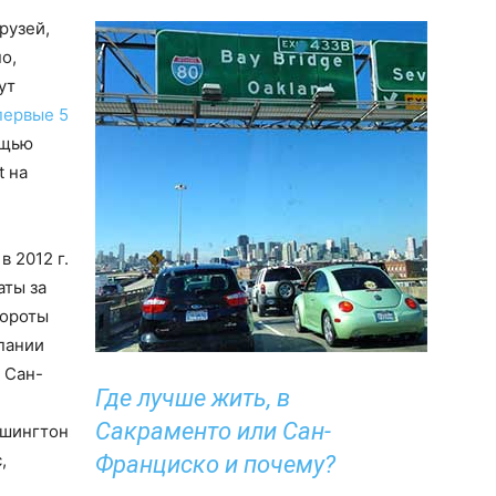
рузей,
о,
ут
первые 5
ощью
t на
в 2012 г.
аты за
бороты
пании
: Сан-
Где лучше жить, в
Сакраменто или Сан-
ашингтон
,
Франциско и почему?