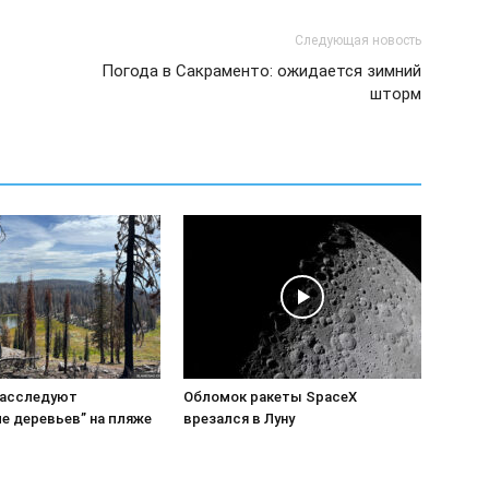
Следующая новость
Погода в Сакраменто: ожидается зимний
шторм
расследуют
Обломок ракеты SpaceX
е деревьев” на пляже
врезался в Луну