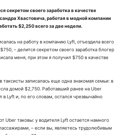
ся секретом своего заработка в качестве
ксандра Хвастовича, работая в модной компании
аботать $2,250 всего за две недели.
алась на работу в компанию Lyft, отъездила всего
 $750, – делится секретом своего заработка блогер
исала меня, при этом я получил $750 в качестве
в таксисты записалась еще одна знакомая семьи: в
есла домой $2,750. Работавший ранее на Uber
в Lyft и, по его словам, остался чрезвычайно
от Uber таковы: у водителя Lyft остается намного
пассажирами, – если вы, являетесь трудолюбивым