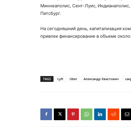
Миннеаполис, Сент-Луис, Индианаполис,
Питсбург.
На сегодняшний день, капитализация ком
привлек финансирование в объеме около 
TAGS
Lyft
Uber
Александр Хвастович
сак