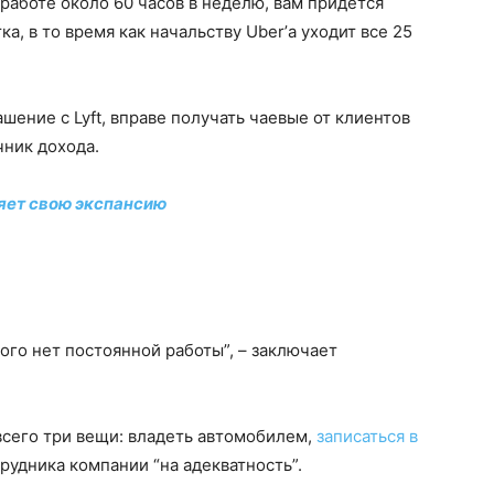
работе около 60 часов в неделю, вам придется
ка, в то время как начальству Uber’а уходит все 25
шение с Lyft, вправе получать чаевые от клиентов
чник дохода.
яет свою экспансию
кого нет постоянной работы”, – заключает
 всего три вещи: владеть автомобилем,
записаться в
удника компании “на адекватность”.