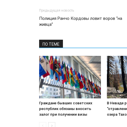
Предыдущая новость
Полиция Ранчо Кордовы ловит воров “на
живца”
ПО ТЕМЕ
Граждане бывших советских
В Неваде 
республик обязаны вносить
“отравлени
залог при получении визы
озера Тахо