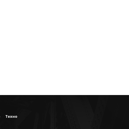
о
Техно