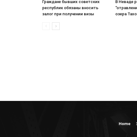
Граждане бывших советских
В Неваде 
республик обязаны вносить
“отравлени
залог при получении визы
озера Тахо
Home