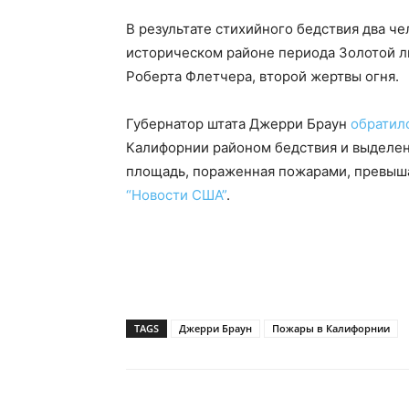
В результате стихийного бедствия два че
историческом районе периода Золотой л
Роберта Флетчера, второй жертвы огня.
Губернатор штата Джерри Браун
обратил
Калифорнии районом бедствия и выделе
площадь, пораженная пожарами, превыша
“Новости США”
.
TAGS
Джерри Браун
Пожары в Калифорнии