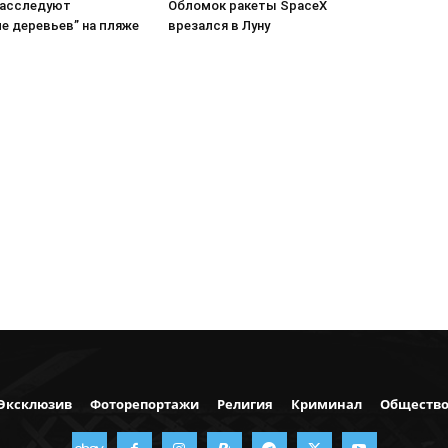
расследуют
Обломок ракеты SpaceX
е деревьев” на пляже
врезался в Луну
Эксклюзив
Фоторепортажи
Религия
Криминал
Обществ