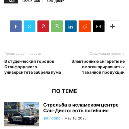
TAGS
Comic-Con
Сан-Диего
Предыдущая новость
Следующая новость
В студенческий городок
Электронные сигареты не
Стэнфордского
смогли приравнять к
университета забрела пума
табачной продукции
ПО ТЕМЕ
Стрельба в исламском центре
Сан-Диего: есть погибшие
slavicsac
-
May 18, 2026