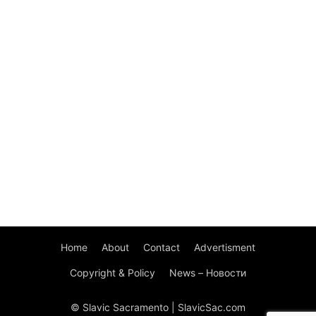
Home
About
Contact
Advertisment
Copyright & Policy
News – Новости
© Slavic Sacramento | SlavicSac.com