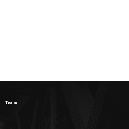
о
Техно