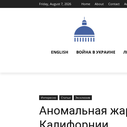
Friday, August 7, 2026
Home
About
Contact
A
ENGLISH
ВОЙНА В УКРАИНЕ
Л
Интересно
Статьи
Эксклюзив
Аномальная жар
Калифорнии