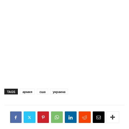
TAGS
армия
сша
украина