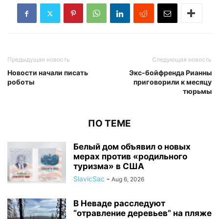
Предыдущая новость
Следующая новость
Новости начали писать
Экс-бойфренда Рианны
роботы
приговорили к месяцу
тюрьмы
ПО ТЕМЕ
Белый дом объявил о новых
мерах против «родильного
туризма» в США
SlavicSac
-
Aug 6, 2026
В Неваде расследуют
“отравление деревьев” на пляже