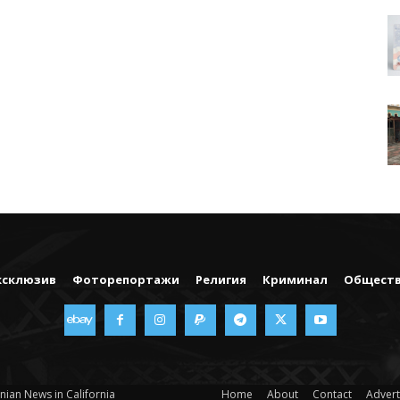
ксклюзив
Фоторепортажи
Религия
Криминал
Общест
nian News in California
Home
About
Contact
Advert