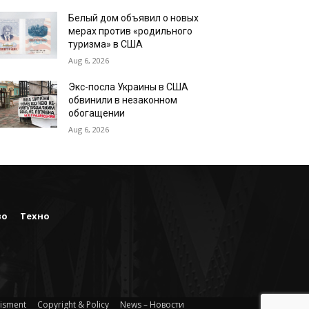
Белый дом объявил о новых
мерах против «родильного
туризма» в США
Aug 6, 2026
Экс-посла Украины в США
обвинили в незаконном
обогащении
Aug 6, 2026
во
Техно
isment
Copyright & Policy
News – Новости