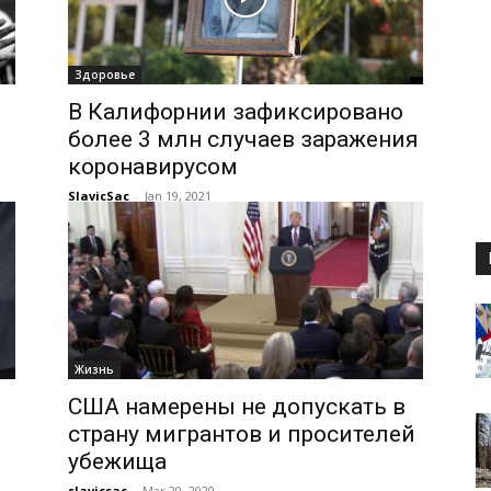
Здоровье
В Калифорнии зафиксировано
более 3 млн случаев заражения
коронавирусом
SlavicSac
-
Jan 19, 2021
Жизнь
США намерены не допускать в
страну мигрантов и просителей
убежища
slavicsac
-
Mar 20, 2020