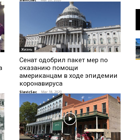
Жизнь
Сенат одобрил пакет мер по
а
оказанию помощи
американцам в ходе эпидемии
коронавируса
SlavicSac
-
Mar 18, 2020