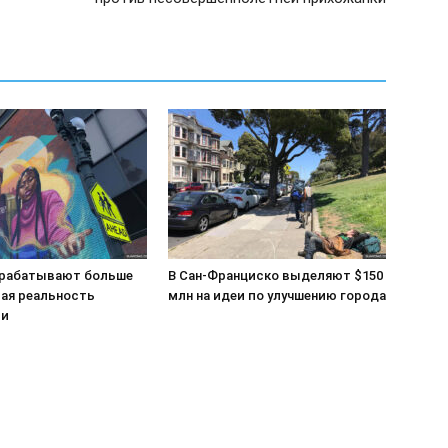
рабатывают больше
В Сан-Франциско выделяют $150
вая реальность
млн на идеи по улучшению города
ии