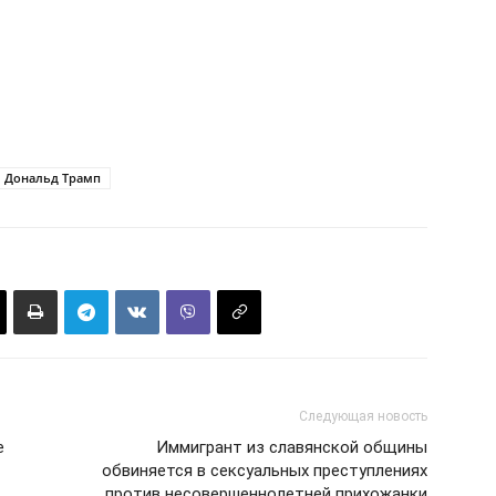
Дональд Трамп
Следующая новость
е
Иммигрант из славянской общины
обвиняется в сексуальных преступлениях
против несовершеннолетней прихожанки