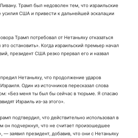
Ливану. Трамп был недоволен тем, что израильские
е усилия США и привести к дальнейшей эскалации
говора Трамп потребовал от Нетаньяху отказаться
ы это остановить». Когда израильский премьер начал
ий, президент США резко прервал его и назвал
упредил Нетаньяху, что продолжение ударов
зраиля. Один из источников пересказал слова
: «Без меня ты был бы сейчас в тюрьме. Я спасаю
авидят Израиль из-за этого».
Трамп подтвердил, что действительно использовал в
м он подчеркнул, что не считает произошедшее
, — заявил президент, добавив, что они с Нетаньяху