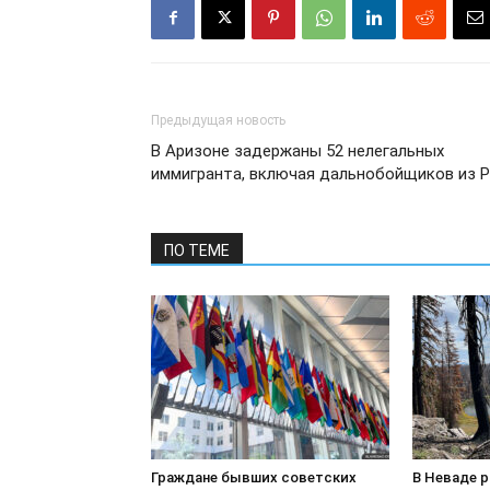
Предыдущая новость
В Аризоне задержаны 52 нелегальных
иммигранта, включая дальнобойщиков из 
ПО ТЕМЕ
Граждане бывших советских
В Неваде 