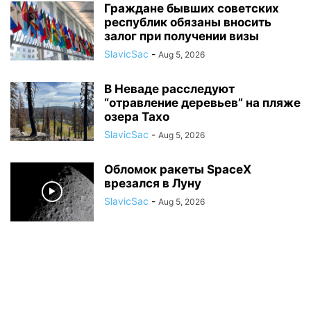
Граждане бывших советских
республик обязаны вносить
залог при получении визы
SlavicSac
-
Aug 5, 2026
В Неваде расследуют
“отравление деревьев” на пляже
озера Тахо
SlavicSac
-
Aug 5, 2026
Обломок ракеты SpaceX
врезался в Луну
SlavicSac
-
Aug 5, 2026