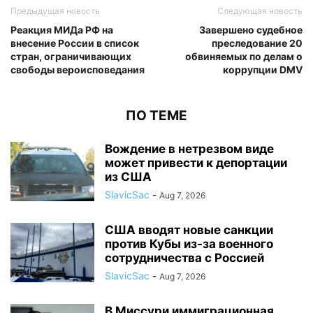
Предыдущая новость
Следующая новость
Реакция МИДа РФ на
Завершено судебное
внесение России в список
преследование 20
стран, ограничивающих
обвиняемых по делам о
свободы вероисповедания
коррупции DMV
ПО ТЕМЕ
Вождение в нетрезвом виде
может привести к депортации
из США
SlavicSac
-
Aug 7, 2026
США вводят новые санкции
против Кубы из-за военного
сотрудничества с Россией
SlavicSac
-
Aug 7, 2026
В Миссури иммиграционная