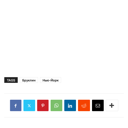
TAGS
Бруклин
Нью-Йорк