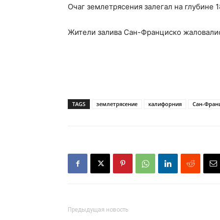
Очаг землетрясения залегал на глубине 1
Жители залива Сан-Франциско жаловали
TAGS
землетрясение
калифорния
Сан-Фран
Предыдущая новость