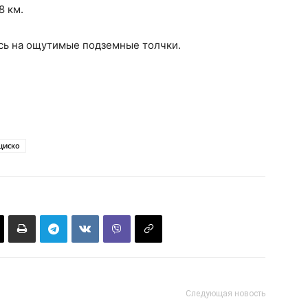
8 км.
сь на ощутимые подземные толчки.
циско
Следующая новость