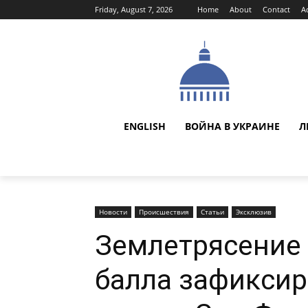
Friday, August 7, 2026
Home
About
Contact
A
ENGLISH
ВОЙНА В УКРАИНЕ
Л
Новости
Происшествия
Статьи
Эксклюзив
Землетрясение 
балла зафиксир